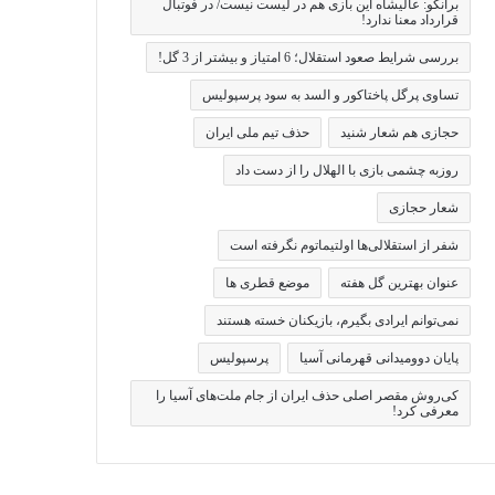
برانکو: عالیشاه این بازی هم در لیست نیست/ در فوتبال
قرارداد معنا ندارد!
بررسی شرایط صعود استقلال؛ 6 امتیاز و بیشتر از 3 گل!
تساوی پرگل پاختاکور و السد به سود پرسپولیس
حجازی هم شعار شنید
حذف تیم ملی ایران
روزبه چشمی بازی با الهلال را از دست داد
شعار حجازی
شفر از استقلالی‌ها اولتیماتوم نگرفته است
عنوان بهترین گل هفته
موضع قطری ها
نمی‌توانم ایرادی بگیرم، بازیکنان خسته هستند
پایان دوومیدانی قهرمانی آسیا
پرسپولیس
کی‌روش مقصر اصلی حذف ایران از جام ملت‌های آسیا را
معرفی کرد!