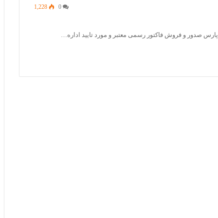
1,228
0
س صدور و فروش فاکتور رسمی معتبر و مورد تایید اداره…