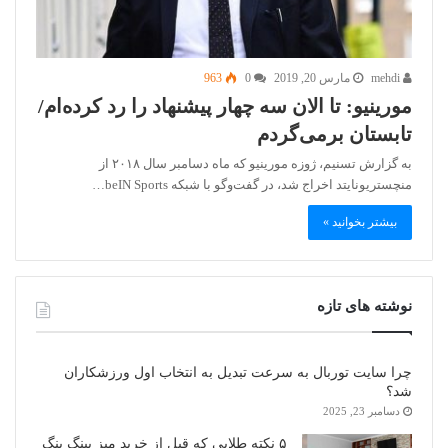
mehdi
مارس 20, 2019
0
963
مورینیو: تا الان سه چهار پیشنهاد را رد کرده‌ام/
تابستان برمی‌گردم
به گزارش تسنیم، ژوزه مورینیو که ماه دسامبر سال ۲۰۱۸ از
منچستریونایتد اخراج شد، در گفت‌و‌گو با شبکه beIN Sports…
بیشتر بخوانید »
نوشته های تازه
چرا سایت توربال به ‌سرعت تبدیل به انتخاب اول ورزشکاران
شد؟
دسامبر 23, 2025
۵ نکته طلایی که قبل از خرید میز پینگ پنگ