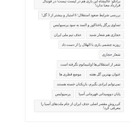
برانکو: عالیشاه این بازی هم در لیست نیست/ در فوتبال
قرارداد معنا ندارد!
بررسی شرایط صعود استقلال؛ 6 امتیاز و بیشتر از 3 گل!
تساوی پرگل پاختاکور و السد به سود پرسپولیس
حجازی هم شعار شنید
حذف تیم ملی ایران
روزبه چشمی بازی با الهلال را از دست داد
شعار حجازی
شفر از استقلالی‌ها اولتیماتوم نگرفته است
عنوان بهترین گل هفته
موضع قطری ها
نمی‌توانم ایرادی بگیرم، بازیکنان خسته هستند
پایان دوومیدانی قهرمانی آسیا
پرسپولیس
کی‌روش مقصر اصلی حذف ایران از جام ملت‌های آسیا را
معرفی کرد!