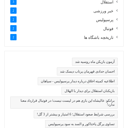
استقلال
3
خبر ورزشی
2
پرسپولیس
2
فوتبال
2
تاریخچه باشگاه ها
2
آزمون بازیکن ماه روسیه شد
احسان حدادی قهرمان پرتاب دیسک شد
اطلاعیه کمیته اخلاق درباره دیدار پرسپولیس - سپاهان
بازیکنان استقلال برای دیدار با الهلال
برانکو: عالیشاه این بازی هم در لیست نیست/ در فوتبال قرارداد معنا
ندارد!
بررسی شرایط صعود استقلال؛ 6 امتیاز و بیشتر از 3 گل!
تساوی پرگل پاختاکور و السد به سود پرسپولیس