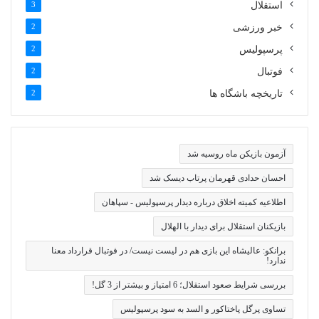
استقلال
3
خبر ورزشی
2
پرسپولیس
2
فوتبال
2
تاریخچه باشگاه ها
2
آزمون بازیکن ماه روسیه شد
احسان حدادی قهرمان پرتاب دیسک شد
اطلاعیه کمیته اخلاق درباره دیدار پرسپولیس - سپاهان
بازیکنان استقلال برای دیدار با الهلال
برانکو: عالیشاه این بازی هم در لیست نیست/ در فوتبال قرارداد معنا
ندارد!
بررسی شرایط صعود استقلال؛ 6 امتیاز و بیشتر از 3 گل!
تساوی پرگل پاختاکور و السد به سود پرسپولیس