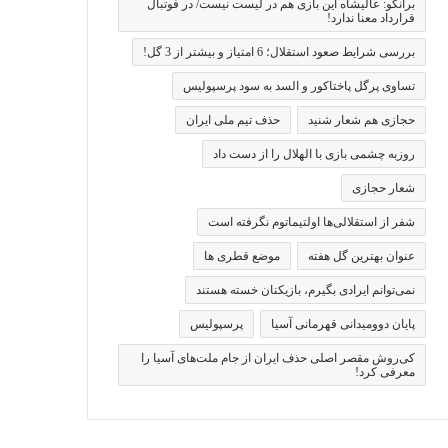
برانکو: عالیشاه این بازی هم در لیست نیست/ در فوتبال
قرارداد معنا ندارد!
بررسی شرایط صعود استقلال؛ 6 امتیاز و بیشتر از 3 گل!
تساوی پرگل پاختاکور و السد به سود پرسپولیس
حجازی هم شعار شنید
حذف تیم ملی ایران
روزبه چشمی بازی با الهلال را از دست داد
شعار حجازی
شفر از استقلالی‌ها اولتیماتوم نگرفته است
عنوان بهترین گل هفته
موضع قطری ها
نمی‌توانم ایرادی بگیرم، بازیکنان خسته هستند
پایان دوومیدانی قهرمانی آسیا
پرسپولیس
کی‌روش مقصر اصلی حذف ایران از جام ملت‌های آسیا را
معرفی کرد!