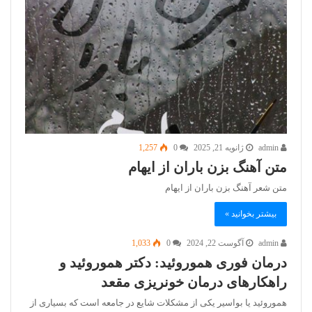
admin
ژانویه 21, 2025
0
1,257
متن آهنگ بزن باران از ایهام
متن شعر آهنگ بزن باران از ایهام
بیشتر بخوانید »
admin
آگوست 22, 2024
0
1,033
درمان فوری هموروئید: دکتر هموروئید و
راهکارهای درمان خونریزی مقعد
هموروئید یا بواسیر یکی از مشکلات شایع در جامعه است که بسیاری از