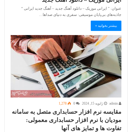
عنوان: ” ایرانی موزیک – دانلود آهنگ جدید – آهنگ جدید ایرانی “
جاذبه‌های بی‌پایان موسیقی: سفری به دنیای صداها…
بیشتر بخوانید »
admin
ژانویه 15, 2024
0
1,278
مقایسه نرم افزار حسابداری متصل به سامانه
مودیان با نرم افزار حسابداری معمولی:
تفاوت ها و تمایز های آنها