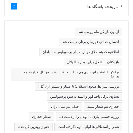
تاریخچه باشگاه ها
2
آزمون بازیکن ماه روسیه شد
احسان حدادی قهرمان پرتاب دیسک شد
اطلاعیه کمیته اخلاق درباره دیدار پرسپولیس - سپاهان
بازیکنان استقلال برای دیدار با الهلال
برانکو: عالیشاه این بازی هم در لیست نیست/ در فوتبال قرارداد معنا
ندارد!
بررسی شرایط صعود استقلال؛ 6 امتیاز و بیشتر از 3 گل!
تساوی پرگل پاختاکور و السد به سود پرسپولیس
حجازی هم شعار شنید
حذف تیم ملی ایران
روزبه چشمی بازی با الهلال را از دست داد
شعار حجازی
شفر از استقلالی‌ها اولتیماتوم نگرفته است
عنوان بهترین گل هفته