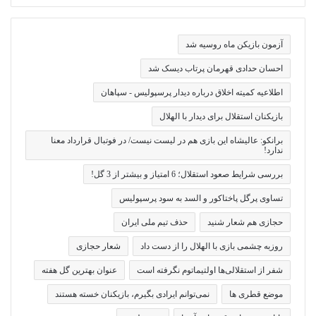
آزمون بازیکن ماه روسیه شد
احسان حدادی قهرمان پرتاب دیسک شد
اطلاعیه کمیته اخلاق درباره دیدار پرسپولیس - سپاهان
بازیکنان استقلال برای دیدار با الهلال
برانکو: عالیشاه این بازی هم در لیست نیست/ در فوتبال قرارداد معنا
ندارد!
بررسی شرایط صعود استقلال؛ 6 امتیاز و بیشتر از 3 گل!
تساوی پرگل پاختاکور و السد به سود پرسپولیس
حجازی هم شعار شنید
حذف تیم ملی ایران
روزبه چشمی بازی با الهلال را از دست داد
شعار حجازی
شفر از استقلالی‌ها اولتیماتوم نگرفته است
عنوان بهترین گل هفته
موضع قطری ها
نمی‌توانم ایرادی بگیرم، بازیکنان خسته هستند